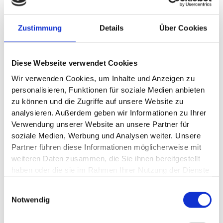
Lehrkräfteteam begleiten wir Sie auf Ihrem Weg in die Pflege.
Unsere Weiterbildungsangebote umfassen u.
a.:
Zustimmung
Details
Über Cookies
Praxisanleitung
Pflegedienstleitung (PDL)
Diese Webseite verwendet Cookies
Hygienebeauftragte
Wir verwenden Cookies, um Inhalte und Anzeigen zu
Gerontopsychiatrie
personalisieren, Funktionen für soziale Medien anbieten
Palliative Care & weitere Fachfortbildungen
zu können und die Zugriffe auf unsere Website zu
analysieren. Außerdem geben wir Informationen zu Ihrer
Unsere Räume in der alten Schraubenfabrik sind barrierefrei,
Verwendung unserer Website an unsere Partner für
technisch auf dem neuesten Stand und bewusst so gestaltet,
soziale Medien, Werbung und Analysen weiter. Unsere
dass Lernen Freude macht.
Partner führen diese Informationen möglicherweise mit
weiteren Daten zusammen, die Sie ihnen bereitgestellt
Jetzt informieren
haben oder die sie im Rahmen Ihrer Nutzung der Dienste
gesammelt haben.
Einwilligungsauswahl
Notwendig
Gesundheit, Resilienz &