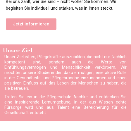
Bei uns zählt, wer Sie sind – nicht woher Sie kommen. Wir
begleiten Sie individuell und stärken, was in Ihnen steckt.
Jetzt informieren
Unser Ziel
Unser Ziel ist es, Pflegekräfte auszubilden, die nicht nur fachlich 
kompetent sind, sondern auch die Werte von 
Einfühlungsvermögen und Menschlichkeit verkörpern. Wir 
möchten unsere Studierenden dazu ermutigen, eine aktive Rolle 
in der Gesundheits- und Pflegebranche einzunehmen und einen 
positiven Einfluss auf das Leben der Menschen zu haben, die 
sie betreuen.
Treten Sie ein in die Pflegeschule Aschke und entdecken Sie 
eine inspirierende Lernumgebung, in der aus Wissen echte 
Fürsorge wird und aus Talent eine Bereicherung für die 
Gesellschaft entsteht.