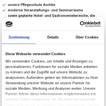
unsere Pflegeschule Aschke
moderne Veranstaltungs- und Seminarräume
sowie geplante Hotel- und Gastronomiebereiche, die
aktuell noch im Umbau sind
Zustimmung
Details
Über Cookies
Unser Ziel
Unser Ziel ist es, einen Raum für Menschen aller Altersgruppen
Diese Webseite verwendet Cookies
und Kulturen zu schaffen – ein Ort, an dem Lernen, Erholung,
Genuss und Austausch harmonisch miteinander verschmelzen.
Wir verwenden Cookies, um Inhalte und Anzeigen zu
personalisieren, Funktionen für soziale Medien anbieten
zu können und die Zugriffe auf unsere Website zu
Wir laden Sie herzlich ein, Teil dieser Reise zu werden und die
analysieren. Außerdem geben wir Informationen zu Ihrer
Entstehung eines Ortes mitzuerleben, der Hagen neu definiert:
Verwendung unserer Website an unsere Partner für
offen, inspirierend und voller Zukunft
.
soziale Medien, Werbung und Analysen weiter. Unsere
Partner führen diese Informationen möglicherweise mit
Die Schraubenfabrik ist mehr als nur ein Ort der Begegnung – sie
weiteren Daten zusammen, die Sie ihnen bereitgestellt
ist ein lebendiger Campus, der sich in einem aufwendig
haben oder die sie im Rahmen Ihrer Nutzung der Dienste
restaurierten, historischen Fabrikgebäude befindet, in dem einst