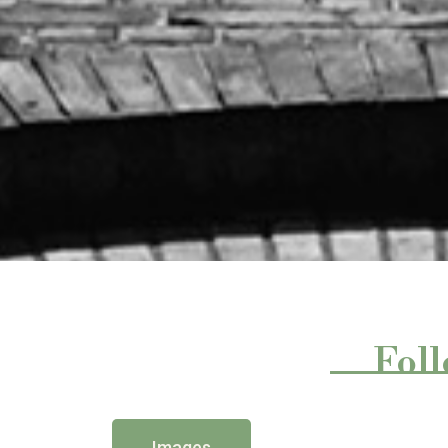
Foll
Images