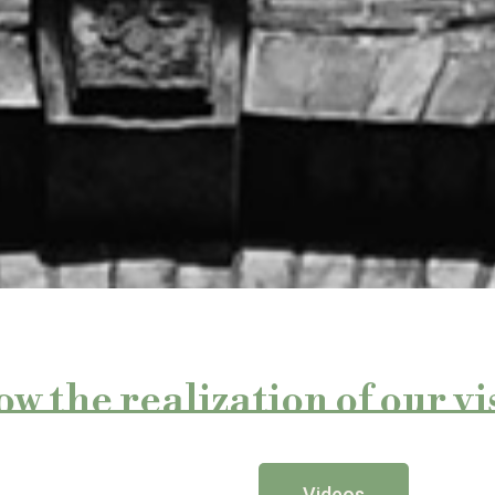
ow the realization of our vi
Videos