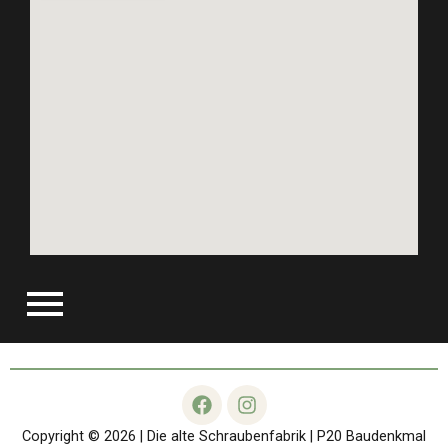
F
I
a
n
c
s
Copyright © 2026 | Die alte Schraubenfabrik | P20 Baudenkmal