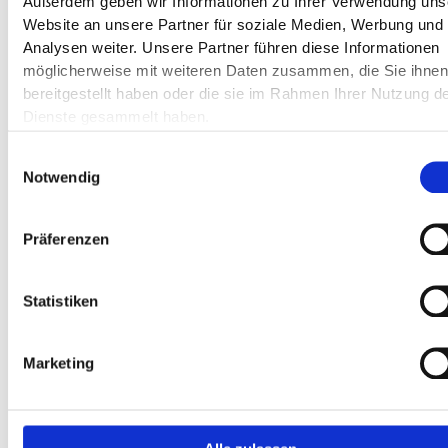
Außerdem geben wir Informationen zu Ihrer Verwendung uns
1990
Website an unsere Partner für soziale Medien, Werbung und
Stilllegung der Fabrik.
Analysen weiter. Unsere Partner führen diese Informationen
möglicherweise mit weiteren Daten zusammen, die Sie ihne
bereitgestellt haben oder die sie im Rahmen Ihrer Nutzung d
2001
Dienste gesammelt haben.
Abriss eines Großteils des Fabrikgeländes.
Einwilligungsauswahl
Notwendig
2022
Präferenzen
Planung des Umbaus in ein
Gesundheitscampus.
Statistiken
2023
Marketing
Umbau der Schraubenfabrik.